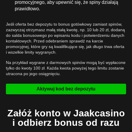
promocyjnego, aby upewnić się, że spiny działają
prawidłowo.
Jeśli oferta bez depozytu to bonus gotówkowy zamiast spinów,
zazwyczaj otrzymasz małą stałą kwotę, np. 10 lub 20 zł, dodaną
do salda bonusowego po wpisaniu kodu i potwierdzeniu danych
kontaktowych. Przed odebraniem sprawdź na karcie
promocyjnej, które gry są kwalifikujące się, jak długo trwa oferta
i wszelkie limity wygranych.
Na przykład wygrane z darmowych spinów mogą być wypłacone
tylko do kwoty 100 zł. Każda kwota powyżej tego limitu zostanie
utracona po jego osiągnięciu.
Aktywuj kod bez depozytu
Załóż konto w Jaakcasino
i odbierz bonus od razu