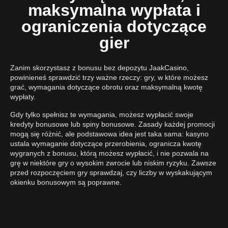
maksymalna wypłata i
ograniczenia dotyczące
gier
Zanim skorzystasz z bonusu bez depozytu JaakCasino,
powinieneś sprawdzić trzy ważne rzeczy: gry, w które możesz
grać, wymagania dotyczące obrotu oraz maksymalną kwotę
wypłaty.
Gdy tylko spełnisz te wymagania, możesz wypłacić swoje
kredyty bonusowe lub spiny bonusowe. Zasady każdej promocji
mogą się różnić, ale podstawowa idea jest taka sama: kasyno
ustala wymaganie dotyczące przerobienia, ogranicza kwotę
wygranych z bonusu, którą możesz wypłacić, i nie pozwala na
grę w niektóre gry o wysokim zwrocie lub niskim ryzyku. Zawsze
przed rozpoczęciem gry sprawdzaj, czy liczby w wyskakującym
okienku bonusowym są poprawne.