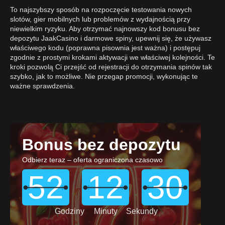
To najszybszy sposób na rozpoczęcie testowania nowych
slotów, gier mobilnych lub problemów z wydajnością przy
niewielkim ryzyku. Aby otrzymać najnowszy kod bonusu bez
depozytu JaakCasino i darmowe spiny, upewnij się, że używasz
właściwego kodu (poprawna pisownia jest ważna) i postępuj
zgodnie z prostymi krokami aktywacji we właściwej kolejności. Te
kroki pozwolą Ci przejść od rejestracji do otrzymania spinów tak
szybko, jak to możliwe. Nie przegap promocji, wykonując te
ważne sprawdzenia.
Bonus bez depozytu
Odbierz teraz – oferta ograniczona czasowo
52
12
29
Godziny
Minuty
Sekundy