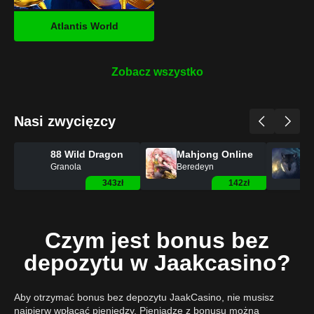
Atlantis World
Zobacz wszystko
Nasi zwycięzcy
88 Wild Dragon
Mahjong Online
Am
Granola
Beredeyn
Fa
343zł
142zł
Czym jest bonus bez
depozytu w Jaakcasino?
Aby otrzymać bonus bez depozytu JaakCasino, nie musisz
najpierw wpłacać pieniędzy. Pieniądze z bonusu można