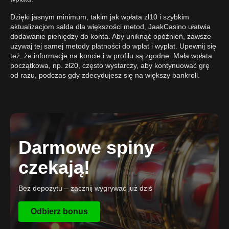
Dzięki jasnym minimum, takim jak wpłata zł10 i szybkim
aktualizacjom salda dla większości metod, JaakCasino ułatwia
dodawanie pieniędzy do konta. Aby uniknąć opóźnień, zawsze
używaj tej samej metody płatności do wpłat i wypłat. Upewnij się
też, że informacje na koncie i w profilu są zgodne. Mała wpłata
początkowa, np. zł20, często wystarczy, aby kontynuować grę
od razu, podczas gdy zdecydujesz się na większy bankroll.
Darmowe spiny
czekają!
Bez depozytu – zacznij wygrywać już dziś
Odbierz bonus