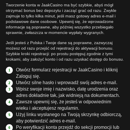
Tworzenie konta w JaakCasino ma być szybkie, abyś mógł
otrzymać bonus bez depozytu i zacząć grać od razu. Zwykle
zajmuje to tylko kilka minut, jeśli masz gotowy adres e-mail i
podstawowe dane osobowe. Upewnij się, że wprowadzone
informacje są poprawne, aby później wszystko przebiegało
sprawnie, zwłaszcza w momencie wypłaty wygranych.
Jeśli jesteś z Polska i Twoje dane są poprawne, zazwyczaj
możesz od razu przejść od rejestracji do aktywacji bonusu.
Szybkie kroki rejestracji: po prostu postępuj zgodnie z tymi
krokami, aby założyć konto i od razu uzyskać dostęp do bonusu.
Otwórz formularz rejestracji w JaakCasino i kliknij
Zaloguj się.
Utwórz silne hasło i wprowadź swój adres e-mail.
Wpisz swoje imię i nazwisko, datę urodzenia oraz
adres dokładnie tak, jak widnieją na dokumentach.
Zawsze upewnij się, że jesteś w odpowiednim
wieku i akceptujesz regulamin.
Użyj linku wysłanego na Twoją skrzynkę odbiorczą,
aby potwierdzić adres e-mail.
Po weryfikacji konta przejdź do sekcji promocji lub