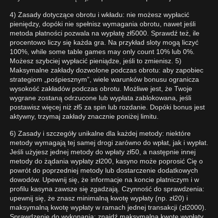
4) Zasady dotyczące obrotu i wkładu: nie możesz wypłacić
pieniędzy, dopóki nie spełnisz wymagania obrotu, nawet jeśli
metoda płatności pozwala na wypłatę zł5000. Sprawdź też, ile
procentowo liczy się każda gra. Na przykład sloty mogą liczyć
100%, while some table games may only count 10% lub 0%.
Możesz szybciej wypłacić pieniądze, jeśli to zmienisz. 5)
Maksymalne zakłady dozwolone podczas obrotu: aby zapobiec
strategiom „pośpiesznym”, wiele warunków bonusu ogranicza
wysokość zakładów podczas obrotu. Możliwe jest, że Twoje
wygrane zostaną odrzucone lub wypłata zablokowana, jeśli
postawisz więcej niż zł5 za spin lub rozdanie. Dopóki bonus jest
aktywny, trzymaj zakłady znacznie poniżej limitu.
6) Zasady i szczegóły unikalne dla każdej metody: niektóre
metody wymagają tej samej drogi zarówno do wpłat, jak i wypłat.
Jeśli użyjesz jednej metody do wpłaty zł50, a następnie innej
metody do żądania wypłaty zł200, kasyno może poprosić Cię o
powrót do poprzedniej metody lub dostarczenie dodatkowych
dowodów. Upewnij się, że informacje na koncie płatniczym i w
profilu kasyna zawsze się zgadzają. Czynność do sprawdzenia:
upewnij się, że znasz minimalną kwotę wypłaty (np. zł20) i
maksymalną kwotę wypłaty w ramach jednej transakcji (zł2000).
Sprawdzenie do wykonania: znajdź maksymalną kwotę wypłaty