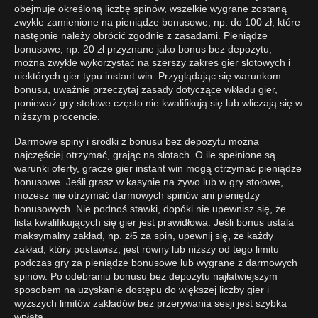
obejmuje określoną liczbę spinów, wszelkie wygrane zostaną
zwykle zamienione na pieniądze bonusowe, np. do 100 zł, które
następnie należy obrócić zgodnie z zasadami. Pieniądze
bonusowe, np. 20 zł przyznane jako bonus bez depozytu,
można zwykle wykorzystać na szerszy zakres gier slotowych i
niektórych gier typu instant win. Przyglądając się warunkom
bonusu, uważnie przeczytaj zasady dotyczące wkładu gier,
ponieważ gry stołowe często nie kwalifikują się lub wliczają się w
niższym procencie.
Darmowe spiny i środki z bonusu bez depozytu można
najczęściej otrzymać, grając na slotach. O ile spełnione są
warunki oferty, gracze gier instant win mogą otrzymać pieniądze
bonusowe. Jeśli grasz w kasynie na żywo lub w gry stołowe,
możesz nie otrzymać darmowych spinów ani pieniędzy
bonusowych. Nie podnoś stawki, dopóki nie upewnisz się, że
lista kwalifikujących się gier jest prawidłowa. Jeśli bonus ustala
maksymalny zakład, np. zł5 za spin, upewnij się, że każdy
zakład, który postawisz, jest równy lub niższy od tego limitu
podczas gry za pieniądze bonusowe lub wygrane z darmowych
spinów. Po odebraniu bonusu bez depozytu najłatwiejszym
sposobem na uzyskanie dostępu do większej liczby gier i
wyższych limitów zakładów bez przerywania sesji jest szybka
wpłata.